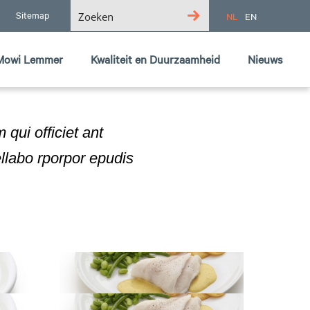
Sitemap
NL
EN
Mowi Lemmer logo
Mowi Lemmer
Kwaliteit en Duurzaamheid
Nieuws
qui officiet ant
llabo rporpor epudis