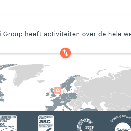
 Group heeft activiteiten over de hele we
swap_vertical_circle