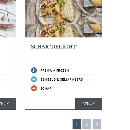
SCHAR ‘DELIGHT’
PREMIUM FROZEN
BEMEELD & GEMARINEERD
SCHAR
EKIJK
BEKIJK
1
2
3