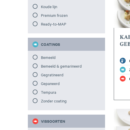
Koude lijn
Premium frozen
Ready-to-MAP
KAB
GE
COATINGS
Bemeeld
Bemeeld & gemarineerd
Gegratineerd
Gepaneerd
Tempura
Zonder coating
VISSOORTEN