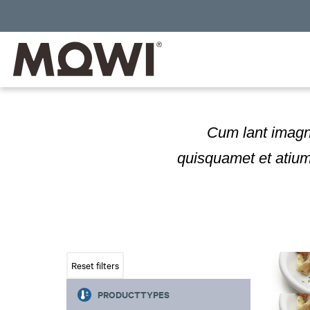
Cum lant imagna
quisquamet et atium
PRODUCTTYPES