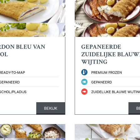
RDON BLEU VAN
GEPANEERDE
HOL
ZUIDELIJKE BLAUW
WIJTING
READY-TO-MAP
PREMIUM FROZEN
GEPANEERD
GEPANEERD
SCHOL/PLADIJS
ZUIDELIJKE BLAUWE WIJTIN
BEKIJK
B