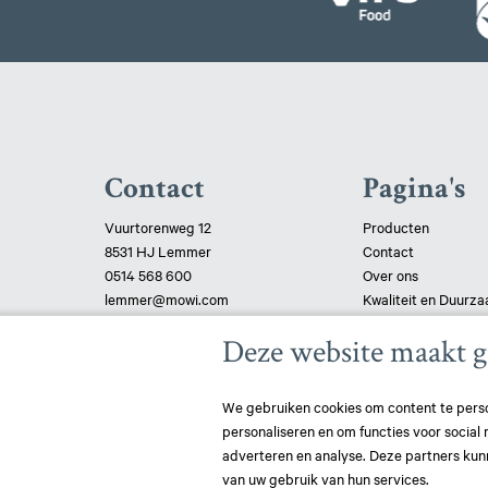
Contact
Pagina's
Vuurtorenweg 12
Producten
8531 HJ Lemmer
Contact
0514 568 600
Over ons
lemmer@mowi.com
Kwaliteit en Duurz
Certificaten
Deze website maakt g
Privacy verklaring
Cookie verklaring
We gebruiken cookies om content te perso
personaliseren en om functies voor social
adverteren en analyse. Deze partners kun
van uw gebruik van hun services.