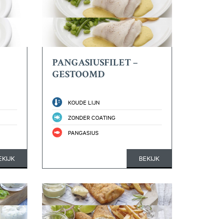
PANGASIUSFILET –
GESTOOMD
KOUDE LIJN
ZONDER COATING
PANGASIUS
EKIJK
BEKIJK