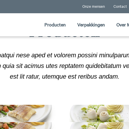
Onze mensen
Contact
Producten
Verpakkingen
Over 
Producten
tqui nese aped et volorem possini minulparum 
 quia sit acimus utes reptatem quidebitatum ve
est lit ratur, utemque est reribus andam.