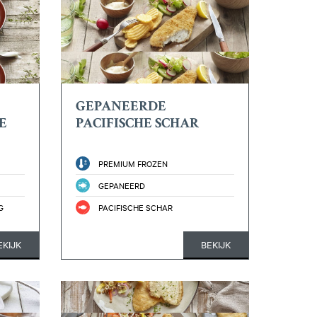
GEPANEERDE
E
PACIFISCHE SCHAR
PREMIUM FROZEN
GEPANEERD
G
PACIFISCHE SCHAR
EKIJK
BEKIJK