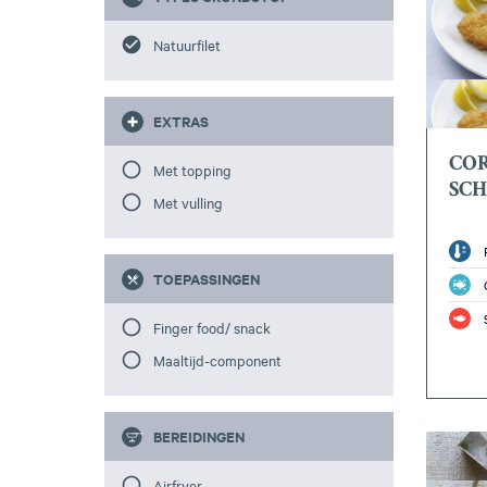
Natuurfilet
EXTRAS
CO
Met topping
SC
Met vulling
TOEPASSINGEN
Finger food/ snack
Maaltijd-component
BEREIDINGEN
Airfryer