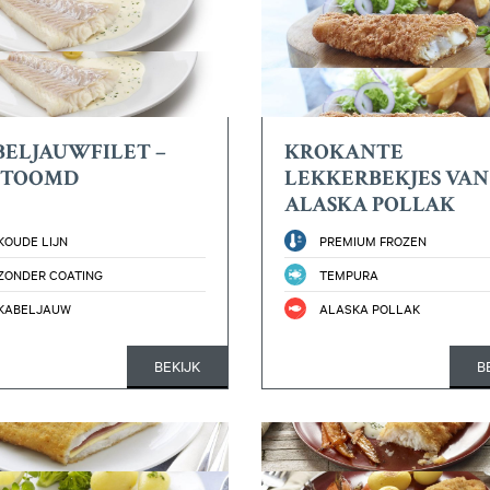
ELJAUWFILET –
KROKANTE
STOOMD
LEKKERBEKJES VAN
ALASKA POLLAK
KOUDE LIJN
PREMIUM FROZEN
ZONDER COATING
TEMPURA
KABELJAUW
ALASKA POLLAK
BEKIJK
B