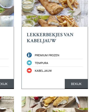
LEKKERBEKJES VAN
KABELJAUW
PREMIUM FROZEN
TEMPURA
KABELJAUW
EKIJK
BEKIJK