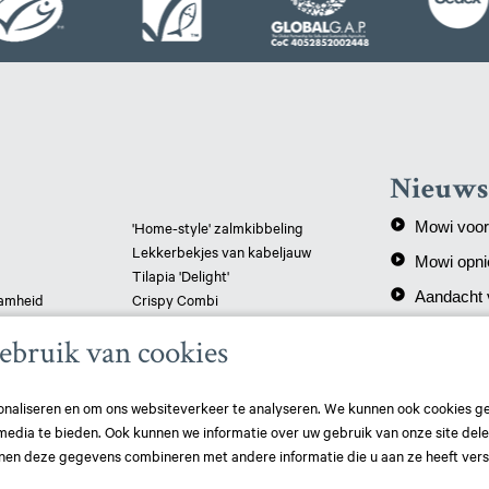
Nieuws
play_circle_filled
'Home-style' zalmkibbeling
Mowi voor d
Lekkerbekjes van kabeljauw
play_circle_filled
Mowi opni
Tilapia 'Delight'
play_circle_filled
Aandacht 
aamheid
Crispy Combi
Koolvis met tapenade
ebruik van cookies
Gepaneerde schelvis
Vispizza - pangasius
naliseren en om ons websiteverkeer te analyseren. We kunnen ook cookies g
 media te bieden. Ook kunnen we informatie over uw gebruik van onze site del
nen deze gegevens combineren met andere informatie die u aan ze heeft vers