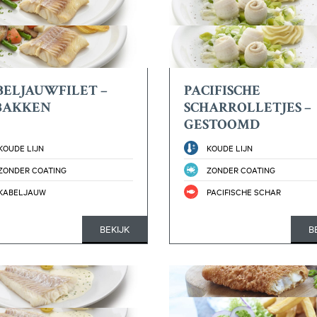
ELJAUWFILET –
PACIFISCHE
BAKKEN
SCHARROLLETJES –
GESTOOMD
KOUDE LIJN
KOUDE LIJN
ZONDER COATING
ZONDER COATING
KABELJAUW
PACIFISCHE SCHAR
BEKIJK
B