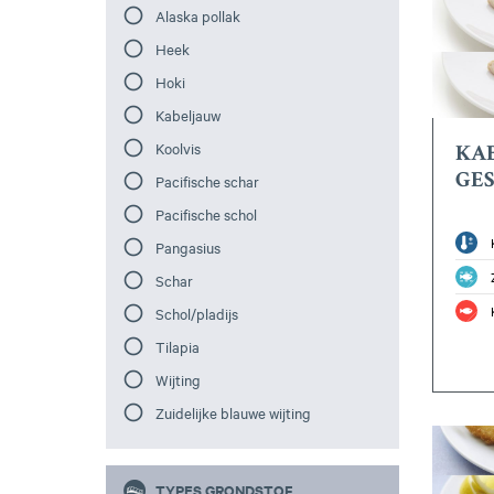
Alaska pollak
Heek
Hoki
Kabeljauw
Koolvis
KAB
GE
Pacifische schar
Pacifische schol
Pangasius
Schar
Schol/pladijs
Tilapia
Wijting
Zuidelijke blauwe wijting
TYPES GRONDSTOF