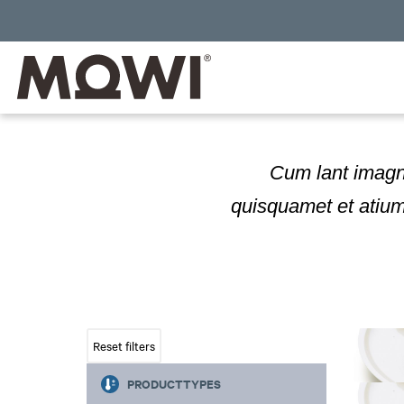
Cum lant imagna
quisquamet et atium
PRODUCTTYPES