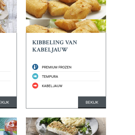
KIBBELING VAN
KABELJAUW
PREMIUM FROZEN
TEMPURA
KABELJAUW
EKIJK
BEKIJK