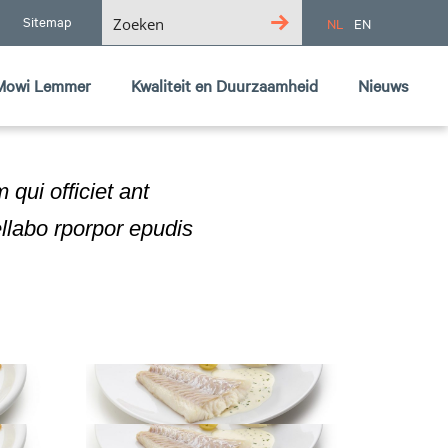
Sitemap
NL
EN
Mowi Lemmer logo
Mowi Lemmer
Kwaliteit en Duurzaamheid
Nieuws
qui officiet ant
llabo rporpor epudis