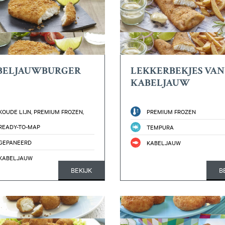
BELJAUWBURGER
LEKKERBEKJES VAN
KABELJAUW
KOUDE LIJN, PREMIUM FROZEN,
PREMIUM FROZEN
READY-TO-MAP
TEMPURA
GEPANEERD
KABELJAUW
KABELJAUW
BEKIJK
B