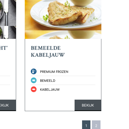
HT’
BEMEELDE
KABELJAUW
PREMIUM FROZEN
BEMEELD
KABELJAUW
EKIJK
BEKIJK
1
2