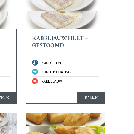
KABELJAUWFILET –
GESTOOMD
KOUDE LIJN
ZONDER COATING
KABELJAUW
EKIJK
BEKIJK