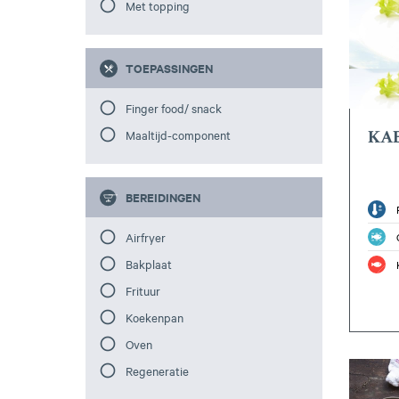
Met topping
TOEPASSINGEN
Finger food/ snack
KA
Maaltijd-component
BEREIDINGEN
Airfryer
Bakplaat
Frituur
Koekenpan
Oven
Regeneratie