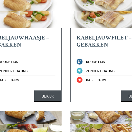
BELJAUWHAASJE –
KABELJAUWFILET –
BAKKEN
GEBAKKEN
KOUDE LIJN
KOUDE LIJN
ZONDER COATING
ZONDER COATING
KABELJAUW
KABELJAUW
BEKIJK
B