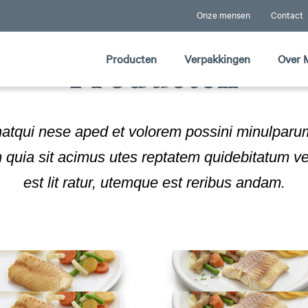
Onze mensen
Contact
Producten
Verpakkingen
Over 
Producten
tqui nese aped et volorem possini minulparum 
 quia sit acimus utes reptatem quidebitatum ve
est lit ratur, utemque est reribus andam.