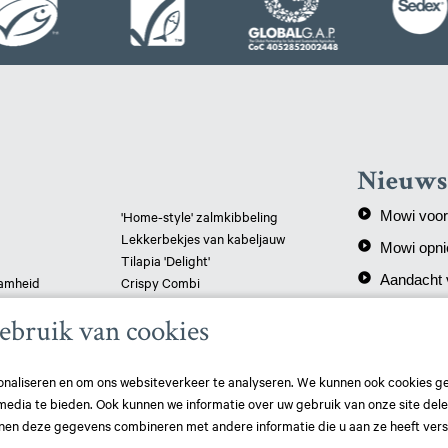
Nieuws
play_circle_filled
'Home-style' zalmkibbeling
Mowi voor d
Lekkerbekjes van kabeljauw
play_circle_filled
Mowi opni
Tilapia 'Delight'
play_circle_filled
Aandacht 
aamheid
Crispy Combi
Koolvis met tapenade
ebruik van cookies
Gepaneerde schelvis
Vispizza - pangasius
naliseren en om ons websiteverkeer te analyseren. We kunnen ook cookies g
 media te bieden. Ook kunnen we informatie over uw gebruik van onze site del
nen deze gegevens combineren met andere informatie die u aan ze heeft vers