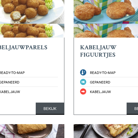
BELJAUWPARELS
KABELJAUW
FIGUURTJES
READY-TO-MAP
READY-TO-MAP
GEPANEERD
GEPANEERD
KABELJAUW
KABELJAUW
BEKIJK
B