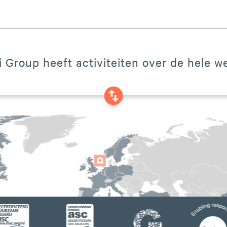
 Group heeft activiteiten over de hele we
swap_vertical_circle