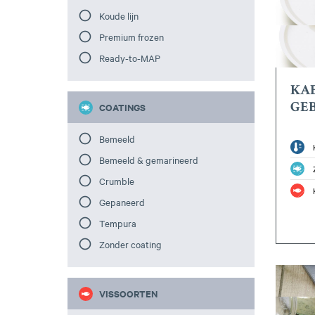
Koude lijn
Premium frozen
Ready-to-MAP
KA
GE
COATINGS
Bemeeld
Bemeeld & gemarineerd
Crumble
Gepaneerd
Tempura
Zonder coating
VISSOORTEN