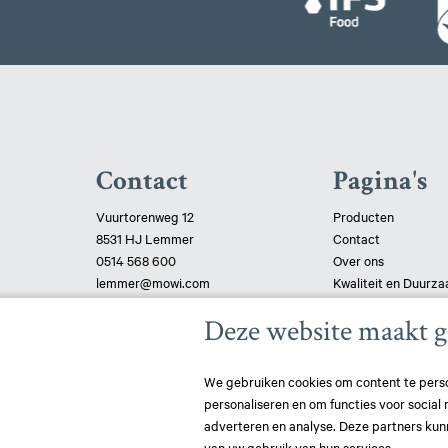
Contact
Pagina's
Vuurtorenweg 12
Producten
8531 HJ Lemmer
Contact
0514 568 600
Over ons
lemmer@mowi.com
Kwaliteit en Duurz
Certificaten
Deze website maakt g
Privacy verklaring
Cookie verklaring
We gebruiken cookies om content te perso
personaliseren en om functies voor social
adverteren en analyse. Deze partners kun
van uw gebruik van hun services.