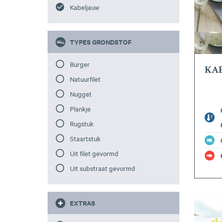
Kabeljauw
TYPES GRONDSTOF
Burger
KA
Natuurfilet
Nugget
Plankje
Rugstuk
Staartstuk
Uit filet gevormd
Uit substraat gevormd
EXTRAS