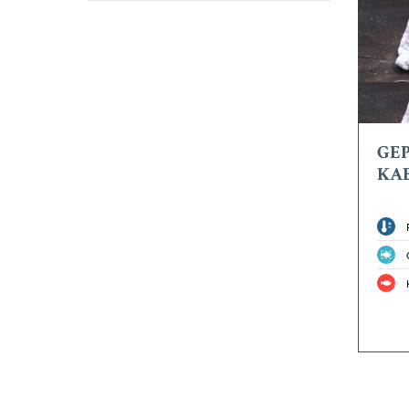
GE
KA