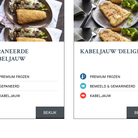
PANEERDE
KABELJAUW ‘DELIG
BELJAUW
PREMIUM FROZEN
PREMIUM FROZEN
GEPANEERD
BEMEELD & GEMARINEERD
KABELJAUW
KABELJAUW
BEKIJK
B