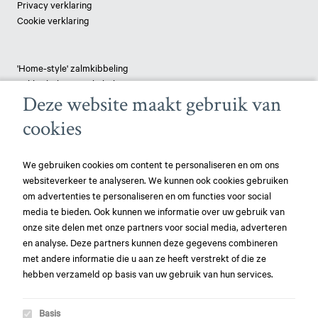
Privacy verklaring
Cookie verklaring
'Home-style' zalmkibbeling
Lekkerbekjes van kabeljauw
Deze website maakt gebruik van
Tilapia 'Delight'
Crispy Combi
cookies
Koolvis met tapenade
Gepaneerde schelvis
Vispizza - pangasius
We gebruiken cookies om content te personaliseren en om ons
websiteverkeer te analyseren. We kunnen ook cookies gebruiken
om advertenties te personaliseren en om functies voor social
Nieuws
media te bieden. Ook kunnen we informatie over uw gebruik van
onze site delen met onze partners voor social media, adverteren
play_circle_filled
Mowi voor de derde keer uitgeroepen tot meest duurzame eiwitproducent!
en analyse. Deze partners kunnen deze gegevens combineren
met andere informatie die u aan ze heeft verstrekt of die ze
play_circle_filled
Mowi opnieuw uitgeroepen tot meest duurzame eiwitproducent
hebben verzameld op basis van uw gebruik van hun services.
play_circle_filled
Aandacht voor Wereld Oceanen Dag
Basis