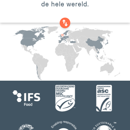
de hele wereld.
swap_vertical_circle