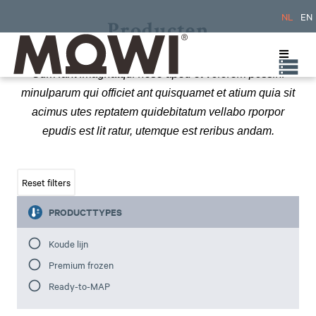
NL
EN
Producten
Cum lant imagnatqui nese aped et volorem possini
minulparum qui officiet ant quisquamet et atium quia sit
acimus utes reptatem quidebitatum vellabo rporpor
epudis est lit ratur, utemque est reribus andam.
PRODUCTTYPES
Koude lijn
Premium frozen
Ready-to-MAP