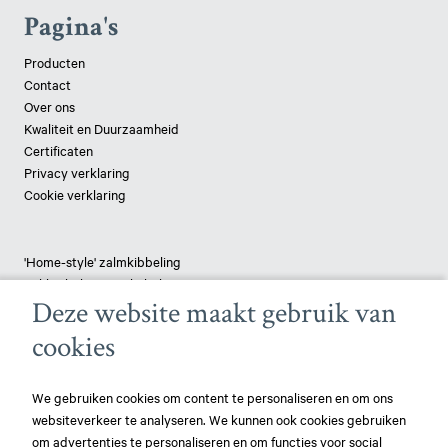
Pagina's
Producten
Contact
Over ons
Kwaliteit en Duurzaamheid
Certificaten
Privacy verklaring
Cookie verklaring
'Home-style' zalmkibbeling
Lekkerbekjes van kabeljauw
Deze website maakt gebruik van
Tilapia 'Delight'
Crispy Combi
cookies
Koolvis met tapenade
Gepaneerde schelvis
Vispizza - pangasius
We gebruiken cookies om content te personaliseren en om ons
websiteverkeer te analyseren. We kunnen ook cookies gebruiken
om advertenties te personaliseren en om functies voor social