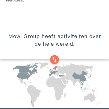
beschikbaar.
Mowi Group heeft activiteiten over
de hele wereld.
swap_vertical_circle