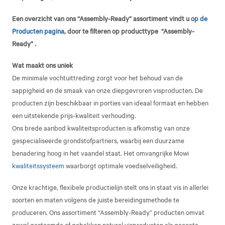
Een overzicht van ons “Assembly-Ready” assortiment vindt u
op de
Producten pagina
, door te filteren op producttype “Assembly-
Ready” .
Wat maakt ons uniek
De minimale vochtuittreding zorgt voor het behoud van de
sappigheid en de smaak van onze diepgevroren visproducten. De
producten zijn beschikbaar in porties van ideaal formaat en hebben
een uitstekende prijs-kwaliteit verhouding.
Ons brede aanbod kwaliteitsproducten is afkomstig van onze
gespecialiseerde grondstofpartners, waarbij een duurzame
benadering hoog in het vaandel staat. Het omvangrijke Mowi
kwaliteitssysteem
waarborgt optimale voedselveiligheid.
Onze krachtige, flexibele productielijn stelt ons in staat vis in allerlei
soorten en maten volgens de juiste bereidingsmethode te
produceren. Ons assortiment “Assembly-Ready” producten omvat
zowel gestoomde of gebakken naturel visproducten als gecoate