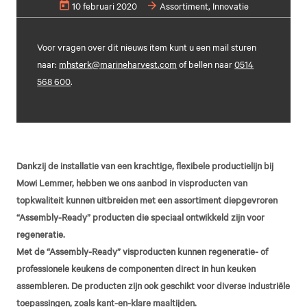
today
10 februari 2020
arrow_forward
Assortiment, Innovatie
Voor vragen over dit nieuws item kunt u een mail sturen
naar:
mhsterk@marineharvest.com
of bellen naar
0514
568 600
.
Dankzij de installatie van een krachtige, flexibele productielijn bij
Mowi Lemmer, hebben we ons aanbod in visproducten van
topkwaliteit kunnen uitbreiden met een assortiment diepgevroren
“Assembly-Ready” producten die speciaal ontwikkeld zijn voor
regeneratie.
Met de “Assembly-Ready” visproducten kunnen regeneratie- of
professionele keukens de componenten direct in hun keuken
assembleren. De producten zijn ook geschikt voor diverse industriële
toepassingen, zoals kant-en-klare maaltijden.