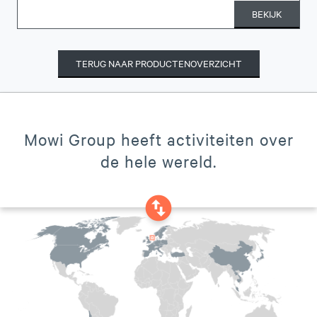
BEKIJK
TERUG NAAR PRODUCTENOVERZICHT
Mowi Group heeft activiteiten over
de hele wereld.
swap_vertical_circle