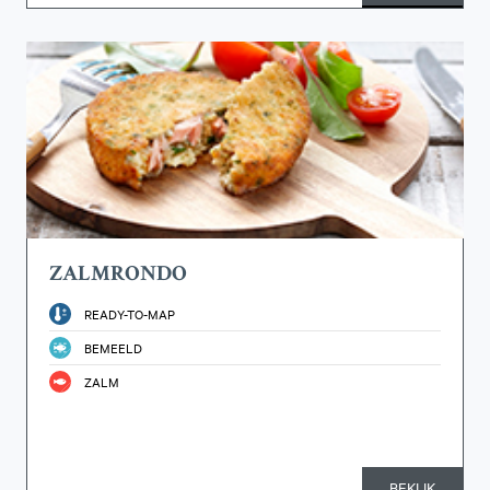
ZALMRONDO
READY-TO-MAP
BEMEELD
ZALM
BEKIJK