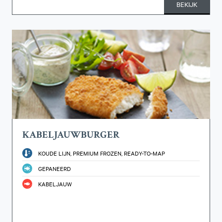
BEKIJK
KABELJAUWBURGER
KOUDE LIJN, PREMIUM FROZEN, READY-TO-MAP
GEPANEERD
KABELJAUW