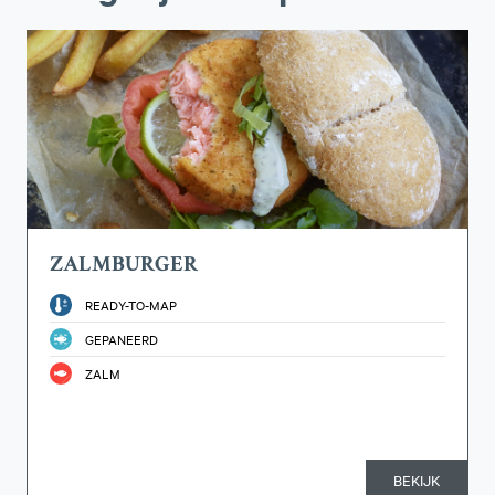
ZALMBURGER
READY-TO-MAP
GEPANEERD
ZALM
BEKIJK