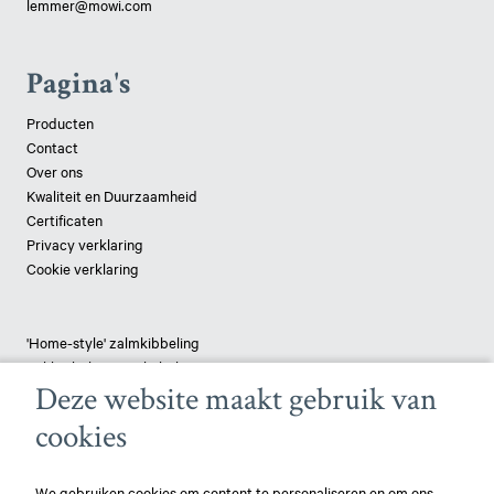
lemmer@mowi.com
Pagina's
Producten
Contact
Over ons
Kwaliteit en Duurzaamheid
Certificaten
Privacy verklaring
Cookie verklaring
'Home-style' zalmkibbeling
Lekkerbekjes van kabeljauw
Deze website maakt gebruik van
Tilapia 'Delight'
Crispy Combi
cookies
Koolvis met tapenade
Gepaneerde schelvis
Vispizza - pangasius
We gebruiken cookies om content te personaliseren en om ons