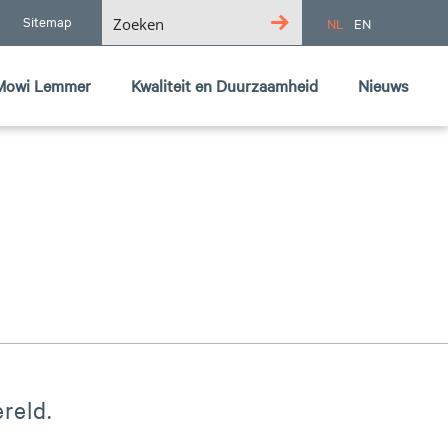
Sitemap
NL
EN
Mowi Lemmer logo
Mowi Lemmer
Kwaliteit en Duurzaamheid
Nieuws
reld.