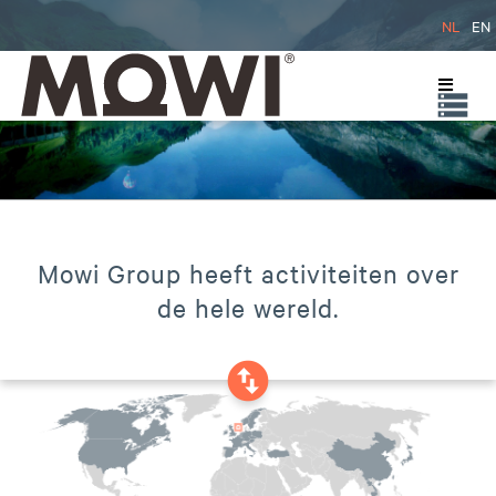
NL
EN
Mowi Group heeft activiteiten over
de hele wereld.
swap_vertical_circle