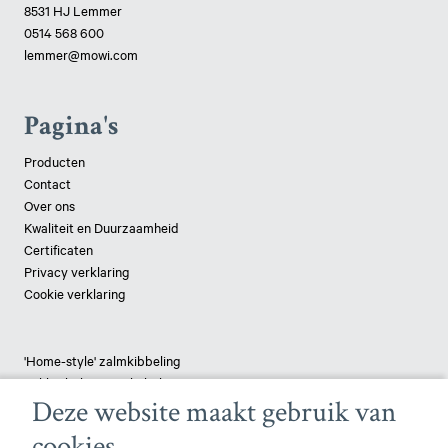
8531 HJ Lemmer
0514 568 600
lemmer@mowi.com
Pagina's
Producten
Contact
Over ons
Kwaliteit en Duurzaamheid
Certificaten
Privacy verklaring
Cookie verklaring
'Home-style' zalmkibbeling
Lekkerbekjes van kabeljauw
Deze website maakt gebruik van
Tilapia 'Delight'
Crispy Combi
cookies